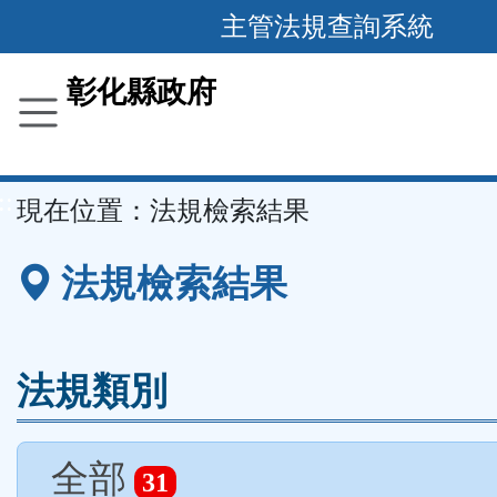
跳
主管法規查詢系統
到
主
彰化縣政府
要
內
容
::
現在位置：
法規檢索結果
區
塊
法規檢索結果
法規類別
全部
31