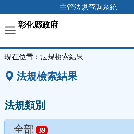
跳
主管法規查詢系統
到
主
彰化縣政府
要
內
容
::
現在位置：
法規檢索結果
區
塊
法規檢索結果
法規類別
全部
39