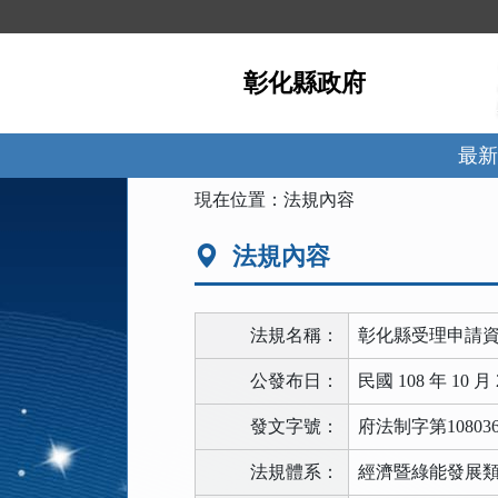
跳
到
主
彰化縣政府
要
內
容
區
最新
塊
:::
現在位置：
法規內容
法規內容
法規名稱：
彰化縣受理申請
公發布日：
民國 108 年 10 月 
發文字號：
府法制字第108036
法規體系：
經濟暨綠能發展