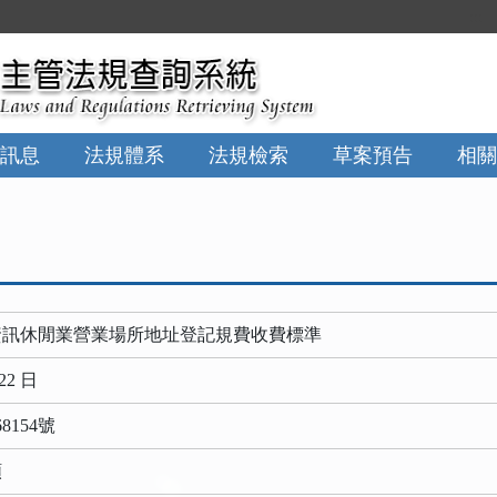
:::
訊息
法規體系
法規檢索
草案預告
相關
資訊休閒業營業場所地址登記規費收費標準
22 日
8154號
類