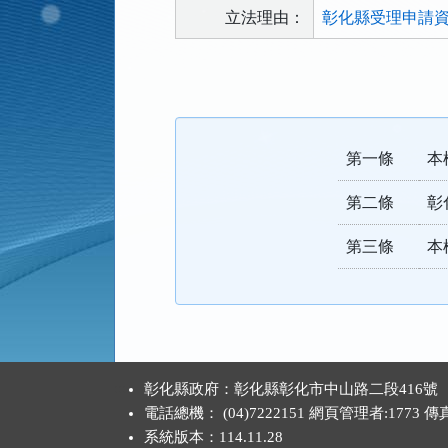
立法理由：
彰化縣受理申請資
法
規
功
能
第一條
本
按
鈕
第二條
彰
區
第三條
本
:::
彰化縣政府：彰化縣彰化市中山路二段416號
電話總機： (04)7222151 網頁管理者:1773 
系統版本：
114.11.28