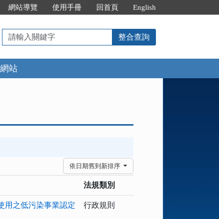
網站導覽
使用手冊
回首頁
English
請
整合查詢
輸
入
網站
關
鍵
字
依日期舊到新排序
法規類別
使用之低污染事業認定
行政規則