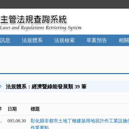
:::
訊息
法規體系
法規檢索
草案預告
相關
法規體系：經濟暨綠能發展類 39 筆
序
日期
標題
.
095.08.30
彰化縣非都市土地丁種建築用地容許作工業設施
作業要點