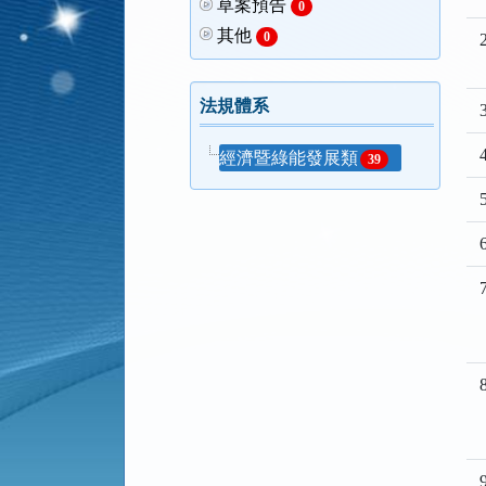
草案預告
0
其他
0
2
法規體系
3
4
經濟暨綠能發展類
39
5
6
7
8
9