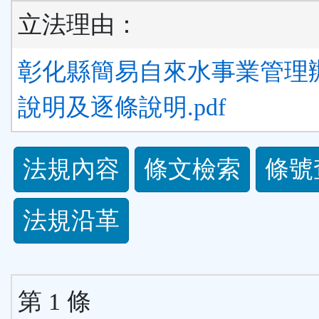
立法理由：
彰化縣簡易自來水事業管理
說明及逐條說明.pdf
法
法規內容
條文檢索
條號
規
法規沿革
功
能
第 1 條
按