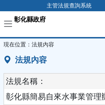
跳
主管法規查詢系統
到
主
彰化縣政府
要
內
容
::
現在位置：
法規內容
區
塊
法規內容
法規名稱：
彰化縣簡易自來水事業管理