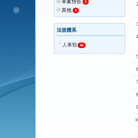
草案預告
0
2
其他
0
3
法規體系
4
人事類
46
5
6
7
8
9
1