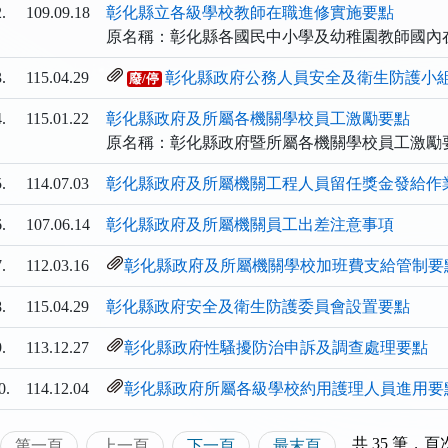
.
109.09.18
彰化縣立各級學校教師在職進修實施要點
原名稱：彰化縣各國民中小學及幼稚園教師國內
.
115.04.29
彰化縣政府公務人員安全及衛生防護小
廢/停
.
115.01.22
彰化縣政府及所屬各機關學校員工激勵要點
原名稱：彰化縣政府暨所屬各機關學校員工激勵
.
114.07.03
彰化縣政府及所屬機關工程人員留任獎金發給作
.
107.06.14
彰化縣政府及所屬機關員工出差注意事項
.
112.03.16
彰化縣政府及所屬機關學校加班費支給管制要
.
115.04.29
彰化縣政府安全及衛生防護委員會設置要點
.
113.12.27
彰化縣政府性騷擾防治申訴及調查處理要點
0.
114.12.04
彰化縣政府所屬各級學校約用護理人員進用要
共 35 筆，頁次
第一頁
上一頁
下一頁
最末頁