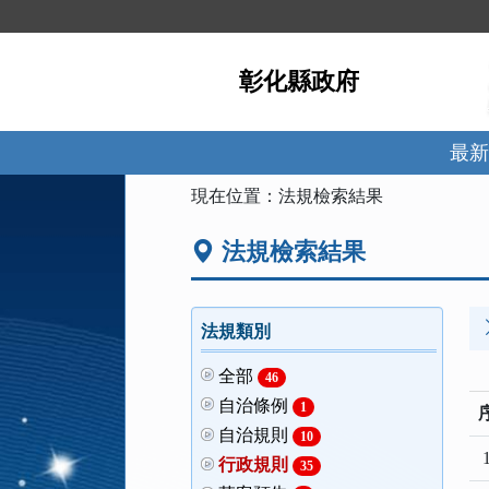
跳
到
主
彰化縣政府
要
內
容
區
最新
塊
:::
現在位置：
法規檢索結果
法規檢索結果
法規類別
全部
46
自治條例
1
自治規則
10
1
行政規則
35