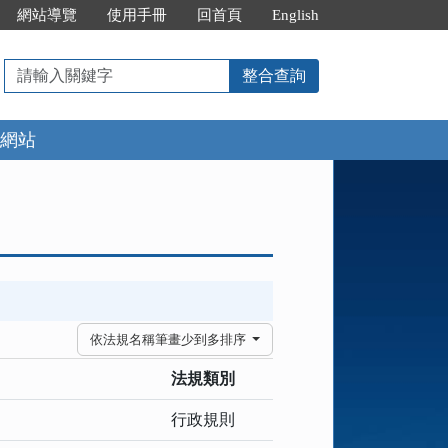
網站導覽
使用手冊
回首頁
English
請
整合查詢
輸
入
網站
關
鍵
字
依法規名稱筆畫少到多排序
法規類別
行政規則