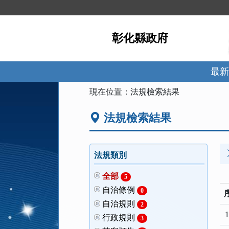
跳
到
主
彰化縣政府
要
內
容
區
最新
塊
:::
現在位置：
法規檢索結果
法規檢索結果
法規類別
全部
5
自治條例
0
自治規則
2
1
行政規則
3