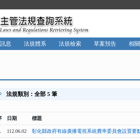
:::
訊息
法規體系
法規檢索
草案預告
相關
法規類別：全部 5 筆
序
日期
標題
.
112.06.02
彰化縣政府有線廣播電視系統費率委員會設置要