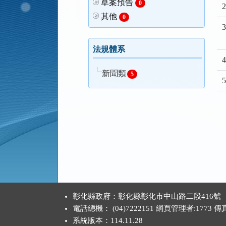
草案預告
0
2
其他
0
3
法規體系
4
新聞類
5
5
:::
彰化縣政府：彰化縣彰化市中山路二段416號
電話總機： (04)7222151 網頁管理者:1773 
系統版本：
114.11.28