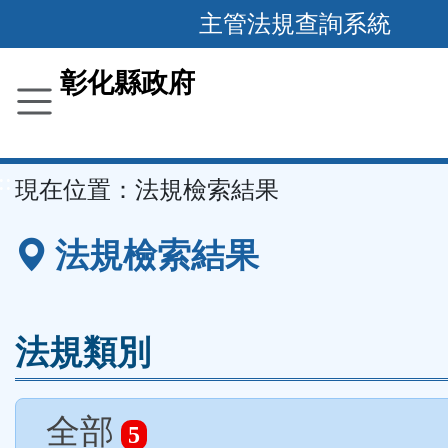
跳
主管法規查詢系統
到
主
彰化縣政府
要
內
容
::
現在位置：
法規檢索結果
區
塊
法規檢索結果
法規類別
全部
5