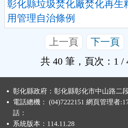
彰化縣垃圾焚化廠焚化再生
用管理自治條例
上一頁
下一頁
共 40 筆，頁次：1 / 
:
彰化縣政府：彰化縣彰化市中山路二段4
電話總機： (04)7222151 網頁管理者:1
話：
系統版本：
114.11.28