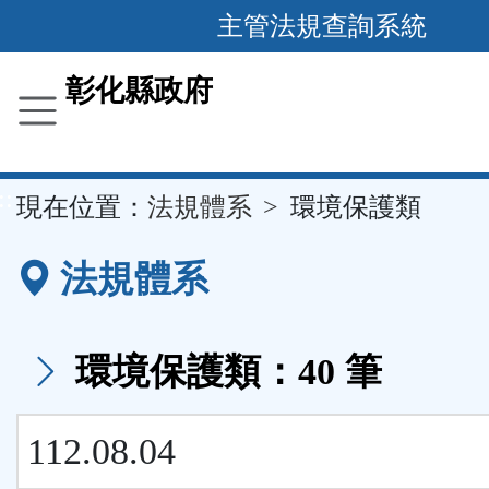
跳
主管法規查詢系統
到
主
彰化縣政府
要
內
容
::
現在位置：
法規體系
環境保護類
區
塊
法規體系
環境保護類：40 筆
112.08.04