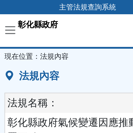
跳
主管法規查詢系統
到
主
彰化縣政府
要
內
容
::
現在位置：
法規內容
區
塊
法規內容
法規名稱：
彰化縣政府氣候變遷因應推