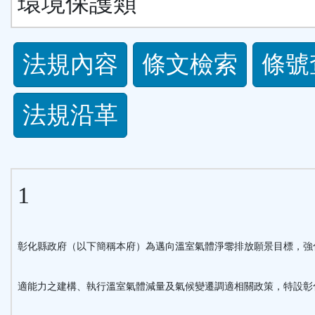
環境保護類
法
法規內容
條文檢索
條號
規
法規沿革
功
能
1
按
鈕
彰化縣政府（以下簡稱本府）為邁向溫室氣體淨零排放願景目標，強
區
適能力之建構、執行溫室氣體減量及氣候變遷調適相關政策，特設彰