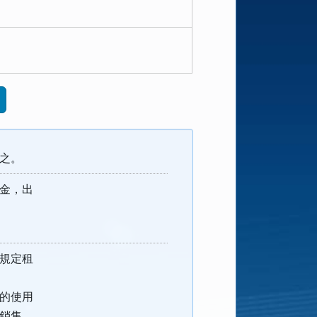
之。
金，出
規定租
的使用
銷售