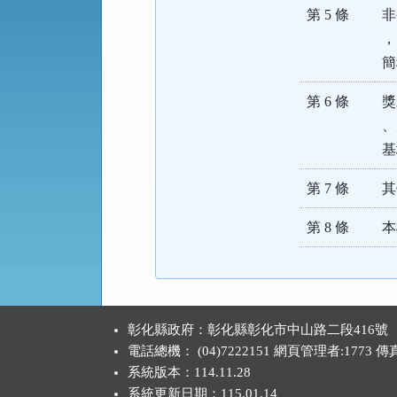
第 5 條
非
，
簡
第 6 條
獎
、
基
第 7 條
其
第 8 條
本
:::
彰化縣政府：彰化縣彰化市中山路二段416號
電話總機： (04)7222151 網頁管理者:1773 
系統版本：
114.11.28
系統更新日期：
115.01.14