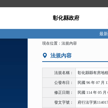
跳
到
主
彰化縣政府
要
內
容
區
最新
塊
:::
現在位置：
法規內容
法規內容
法規名稱：
彰化縣縣有房地
公發布日：
民國 96 年 07 月 1
修正日期：
民國 114 年 05 月 
發文字號：
府行法字第114017