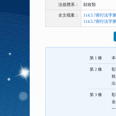
法規體系：
財政類
全文檔案：
114.5.7府行法字第1
114.5.7府行法
法
規
功
能
第 1 條
本
按
鈕
第 2 條
彰
區
租
出
第 3 條
彰
金
一
者