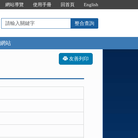
網站導覽
使用手冊
回首頁
English
請
整合查詢
輸
入
網站
關
鍵
字
友善列印