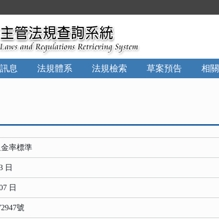
:::
訊息
法規體系
法規檢索
草案預告
相關
租金率標準
3 日
07 日
2947號