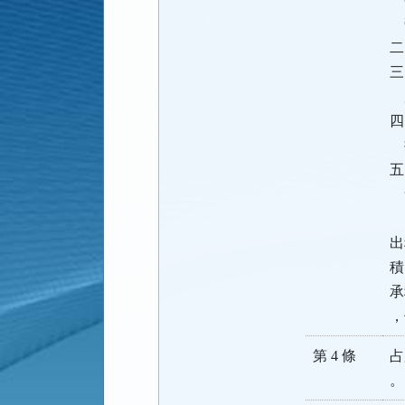
二
三
四
五
含
出
積
承
，
第 4 條
占
。