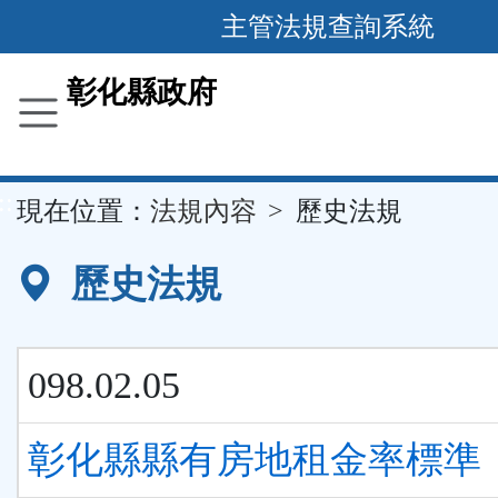
跳
主管法規查詢系統
到
主
彰化縣政府
要
內
容
::
現在位置：
法規內容
歷史法規
區
塊
歷史法規
098.02.05
彰化縣縣有房地租金率標準