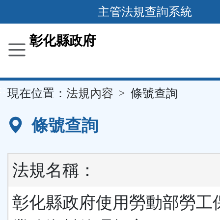
跳
主管法規查詢系統
到
主
彰化縣政府
要
內
容
::
現在位置：
法規內容
條號查詢
區
塊
條號查詢
法規名稱：
彰化縣政府使用勞動部勞工