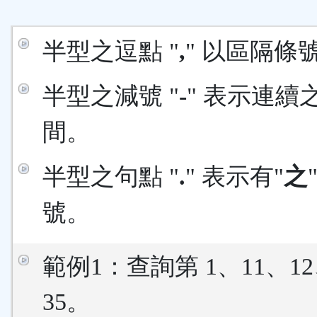
區
半型之逗點 "
,
" 以區隔條
半型之減號 "
-
" 表示連續
間。
半型之句點 "
.
" 表示有"
之
號。
範例1：查詢第 1、11、12
35。