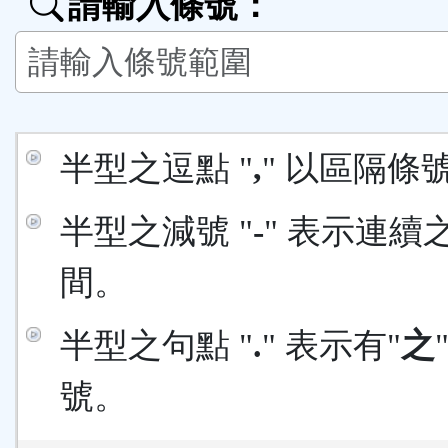
請輸入條號：
按
鈕
區
半型之逗點 "
,
" 以區隔條
半型之減號 "
-
" 表示連續
間。
半型之句點 "
.
" 表示有"
之
號。