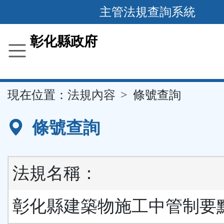
跳
主管法規查詢系統
到
主
彰化縣政府
要
內
容
::
現在位置：
法規內容
條號查詢
區
塊
條號查詢
法規名稱：
彰化縣建築物施工中管制要