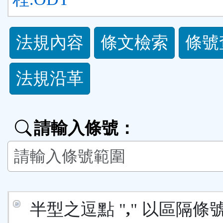
法
法規內容
條文檢索
條號
規
法規沿革
功
能
請輸入條號：
按
鈕
區
半型之逗點 "
,
" 以區隔條