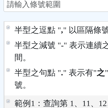
鈕
區
半型之逗點 "
,
" 以區隔條
半型之減號 "
-
" 表示連續
間。
半型之句點 "
.
" 表示有"
之
號。
範例1：查詢第 1、11、12