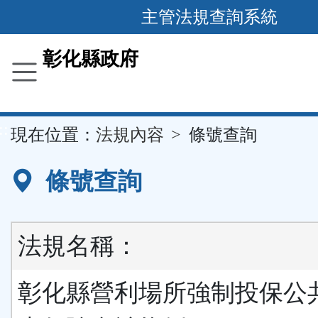
跳
主管法規查詢系統
到
主
彰化縣政府
要
內
容
::
現在位置：
法規內容
條號查詢
區
塊
條號查詢
法規名稱：
彰化縣營利場所強制投保公