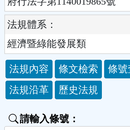
府行法字第1140019865號
法規體系：
經濟暨綠能發展類
法
法規內容
條文檢索
條號
規
法規沿革
歷史法規
功
能
請輸入條號：
按