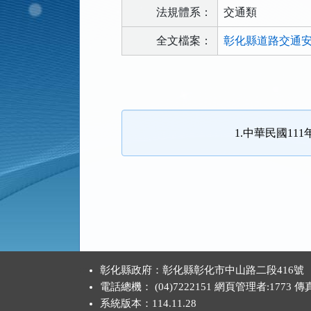
法規體系：
交通類
全文檔案：
彰化縣道路交通安全
法
規
功
能
1.中華民國11
按
鈕
區
:::
彰化縣政府：彰化縣彰化市中山路二段416號
電話總機： (04)7222151 網頁管理者:1773 
系統版本：
114.11.28