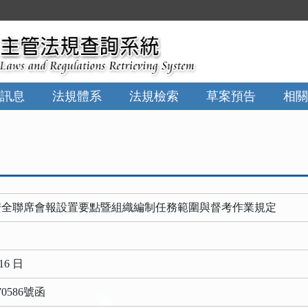
:::
訊息
法規體系
法規檢索
草案預告
相關
安全聯席會報設置要點暨組織編制任務範圍與督考作業規定
16 日
0586號函