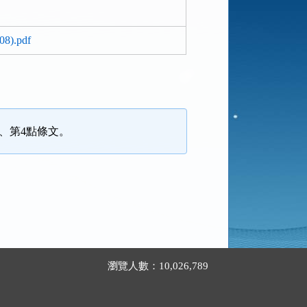
.pdf
3點、第4點條文。
瀏覽人數：10,026,789