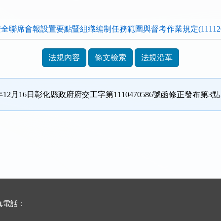
聯席會報設置要點暨組織編制任務範圍與督考作業規定(1111208)
法規內容
條文檢索
法規沿革
1年12月16日彰化縣政府府交工字第1110470586號函修正發布第
傳真電話：