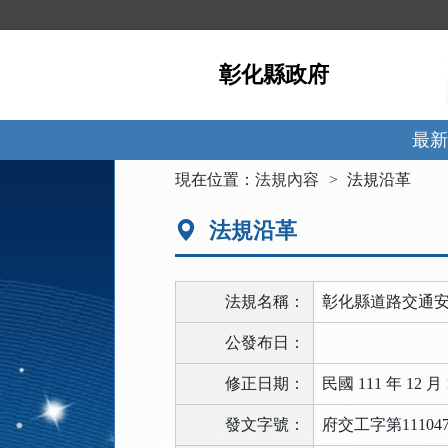
跳
到
主
彰化縣政府
要
內
容
區
最新
塊
:::
現在位置：
法規內容
法規沿革
法規沿革
法規名稱：
彰化縣道路交通
公發布日：
修正日期：
民國 111 年 12 月 
發文字號：
府交工字第111047