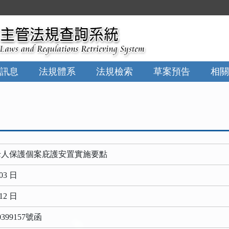
:::
訊息
法規體系
法規檢索
草案預告
相關
老人保護個案庇護安置實施要點
03 日
12 日
399157號函