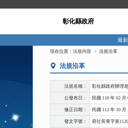
跳
到
主
彰化縣政府
要
內
容
區
最新
塊
:::
現在位置：
法規內容
法規沿革
法規沿革
法規名稱：
彰化縣政府辦理
公發布日：
民國 110 年 02 月 
修正日期：
民國 112 年 10 月 
發文字號：
府社長青字第1120