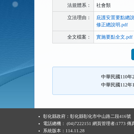
法規體系：
社會類
立法理由：
庇護安置要點總說明
修正總說明.pdf
全文檔案：
實施要點全文.pdf
法
規
功
能
中華民國110年
按
中華民國112年
鈕
區
:::
彰化縣政府：彰化縣彰化市中山路二段416號
電話總機： (04)7222151 網頁管理者:1773 
系統版本：
114.11.28