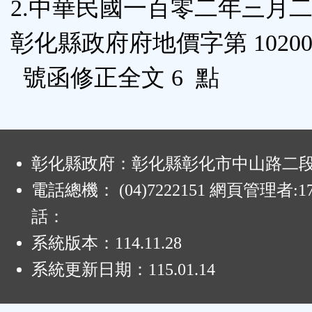
2.中華民國一百零二年三月
鈕
彰化縣政府府地價字第 102008
區
號函修正全文 6 點
:
彰化縣政府：彰化縣彰化市中山路二段4
電話總機： (04)7222151 網頁管理者:1
話：
系統版本：
114.11.28
系統更新日期：
115.01.14