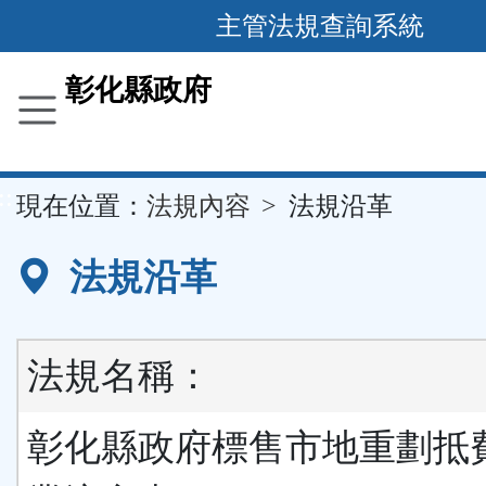
跳
主管法規查詢系統
到
主
彰化縣政府
要
內
容
::
現在位置：
法規內容
法規沿革
區
塊
法規沿革
法規名稱：
彰化縣政府標售市地重劃抵