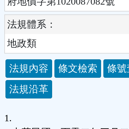
府地價字第1020087082號
法規體系：
地政類
法
法規內容
條文檢索
條號
規
法規沿革
功
能
1.
按