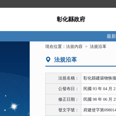
跳
到
主
彰化縣政府
要
內
容
區
最新
塊
:::
現在位置：
法規內容
法規沿革
法規沿革
法規名稱：
彰化縣建築物恢
公發布日：
民國 93 年 04 月 2
修正日期：
民國 98 年 06 月 2
發文字號：
府建使字第098014