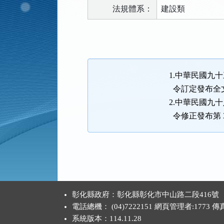
法規體系：
建設類
法
規
功
能
1.中華民國九十
按
令訂定發布全文
鈕
2.中華民國九十
區
令修正發布第 
:::
彰化縣政府：彰化縣彰化市中山路二段416號
電話總機： (04)7222151 網頁管理者:1773 
系統版本：
114.11.28