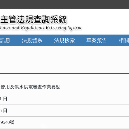
:::
訊息
法規體系
法規檢索
草案預告
相關
復使用及供水供電審查作業要點
1 日
5 日
9540號