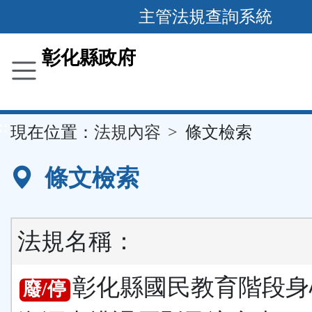
跳
主管法規查詢系統
到
主
彰化縣政府
要
內
容
::
現在位置：
法規內容
條文檢索
區
塊
條文檢索
法規名稱：
彰化縣國民教育階段身
廢/停