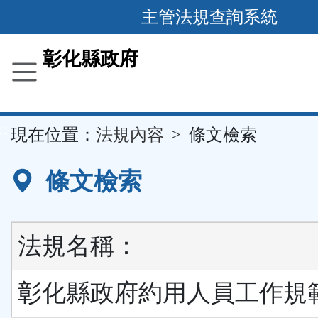
跳
主管法規查詢系統
到
主
彰化縣政府
要
內
容
::
現在位置：
法規內容
條文檢索
區
塊
條文檢索
法規名稱：
彰化縣政府約用人員工作規