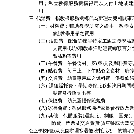
用；私立
教保服務機構
得用以支付土地或建
用。
三
代辦費：指
教保服務機構
代為辦理幼兒相關事
(一)
材料費：輔助教學所需之繪本、教學素
(
能
)
教學用品之費用。
(二)
活動費：配合節慶等特定主題之教學活
支費用
(
以該項教學活動經費總額百分
習活動等費用。
(三)
午餐費：午餐食材、廚
(
餐
)
具及燃料費等
(四)
點心費：每日上、下午點心之食材、廚
(
(五)
交通費：幼童專用車之燃料費、保養修
(六)
課後延托費：學期教保服務起訖日期間
點費及行政支出等。
(七)
保險費：幼兒團體保險規費。
(八)
家長會費：
教保服務機構
家長會行政及
(九)
其他：代購服裝
(
運動服、制服、圍兜
)
險費、門票及交通費
(
租賃車輛或大眾
公立學校附設幼兒園
辦理寒暑假收托服務，依前項