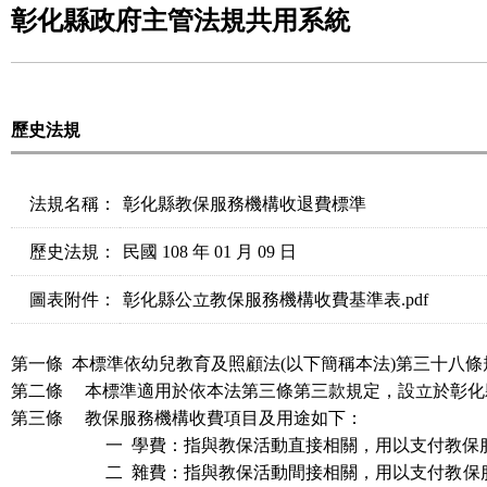
彰化縣政府主管法規共用系統
歷史法規
法規名稱：
彰化縣教保服務機構收退費標準
歷史法規：
民國 108 年 01 月 09 日
圖表附件：
彰化縣公立教保服務機構收費基準表.pdf
第一條
本標準依幼兒教育及照顧法
(
以下簡稱本法
)
第
三十八
條
第二條
本標準適用於依本法第三條第三款規定，設立於彰化
第三條
教保服務機構
收費項目及用途如下：
一
學費：指與教保活動直接相關，用以支付
教保
二
雜費：指與教保活動間接相關，用以支付
教保