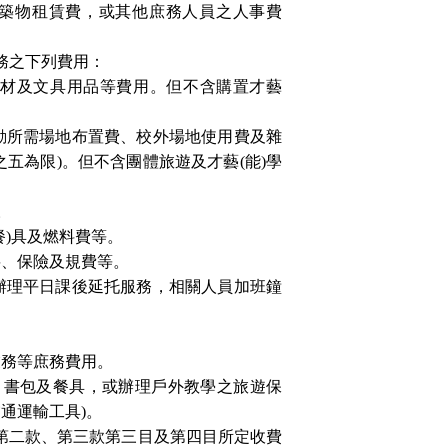
築物租賃費，或其他庶務人員之人事費
務之下列費用：
材及文具用品等費用。但不含購置才藝
動所需場地布置費、校外場地使用費及雜
之五為限
)
。但不含團體旅遊及才藝
(
能
)
學
。
餐
)
具及燃料費等。
繕、保險及規費等。
辦理平日課後延托服務，相關人員加班鐘
業務等庶務費用。
、書包及餐具，或辦理戶外教學之旅遊保
交通運輸工具
)
。
第二款、第三款第三目及第四目所定收費