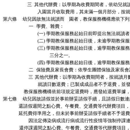
三
其他代辦費：以學期為收費期間者，依幼兒就
入園當月收取費用，其未滿一個月部分，按
第六條
幼兒因故無法就讀而離園者，
教保服務機構
應依下列
一
學費、雜費：
(一)
學期教保服務起始日前即提出無法就讀者
(二)
學期教保服務起始日後，未逾學期教保服
(三)
學期教保服務起始日後，逾學期教保服務
三分之一。
(四)
學期教保服務起始日後，逾學期教保服務
二
保險費及家長會費：依學生團體保險及家長會
三
其他代辦費：以學期為收費期間者，按就讀月
就讀日數退費；已製成成品者不予退費，並
教保服務機構
依前項規定退費時，應發給退費單據
第七條
幼兒因故請假並於事前辦妥請假手續，且請假日數連
還請假週間之點心費、午餐費、交通費等代辦費項目，
延托費得準用之，但未於事前辦妥請假手續者不予退費
因法定傳染病或流行病或流行性疫情等強制停課
還停課週間之點心費、午餐費、交通費等代辦費項目