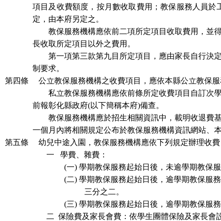
項目及收費額度，按月數收取費用；教保服務人員於
定，由本府另定之。
教保服務機構
應依前二項所定項目收取費用，並
長收取所定項目以外之費用。
第一項第三款第九目所定項目，應由家長自行決
制要求。
第四條
公立
教保服務機構
之收費項目，應依本縣公立
教保服
私立
教保服務機構
應依前條所定收費項目自訂次
前報彰化縣政府
(
以下簡稱本府
)
備查。
教保服務機構
應於招生相關資訊中，載明收退費
一個月內將相關規定公布於教保服務機構資訊網站、
第五條
幼兒中途入園，
教保服務機構
應依下列規定辦理收費
一
學費、雜費：
(一)
學期教保服務起始日後，未逾學期教保
(二)
學期教保服務起始日後，逾學期教保服
三分之二。
(三)
學期教保服務起始日後，逾學期教保服
二
保險費及家長會費：依學生團體保險及家長會