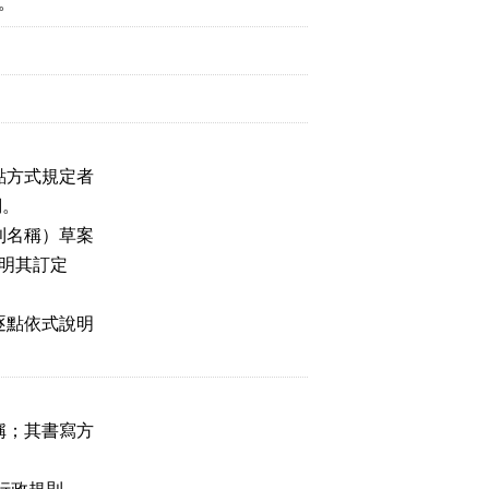
。
點方式規定者
詞。
則名稱）草案
明其訂定
逐點依式說明
稱；其書寫方