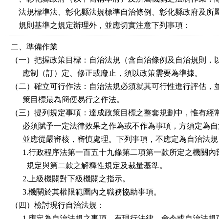
法規標準法、彰化縣法規標準自治條例、彰化縣政府及所
規則基準之規定辦理外，並應切實注意下列事項：
二、準備作業
（一）把握政策目標：自治法規（含自治條例及自治規則，
應制（訂）定、修正或廢止，須以政策需要為準據。
（二）確立可行作法：自治法規必須就其可行性進行評估，
策目標最為簡便易行之作法。
（三）提列規定事項：達成政策目標之整套規劃中，惟有經
必須賦予一定法律效果之作為或不作為事項，方須定為自
並應從嚴審核，審慎處理。下列事項，不應定為自治法規
1.行政程序法第一百五十九條第二項第一款所定之機關內
規定與第二款之解釋性規定及裁量基準。
2.上級機關對下級機關之指示。
3.機關於其權限範圍內之職務協助事項。
（四）檢討現行自治法規：
1.應定為自治法規之事項，有現行法律、命令或自治法規