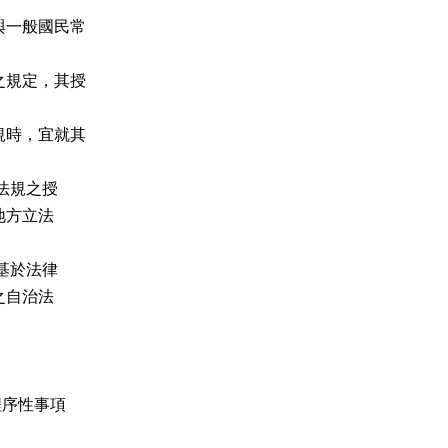
與一般國民常
之規定，其授
規時，宜就其
法規之授
地方立法
基於法律
之自治法
。
程序性事項