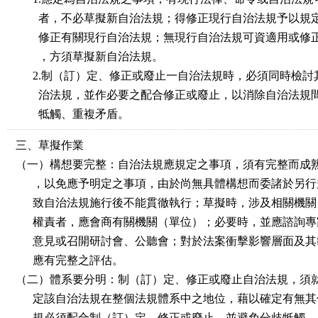
者，不必草擬新自治法規；得修正現行自治法規予以規
修正有關現行自治法規；無現行自治法規可資適用或修
，方須草擬新自治法規。
2.制（訂）定、修正或廢止一自治法規時，必須同時檢討
治法規，並作必要之配合修正或廢止，以消除自治法規
牴觸、重複矛盾。
三、草擬作業
（一）構想要完整：自治法規應規定之事項，須有完整而成
，以免應予明定之事項，由於尚無具體構想而委諸於另行
致自治法規施行後不能貫徹執行；草擬時，涉及相關機關
權責者，應會商有關機關（單位）；必要時，並應諮詢專
意見或召開研討會、公聽會；對於法案衝擊影響層面及其
應有完整之評估。
（二）體系要分明：制（訂）定、修正或廢止自治法規，須
定該自治法規在整個法規體系中之地位，藉以確定有無其
規必須配合制（訂）定、修正或廢止，並避免分歧牴觸。