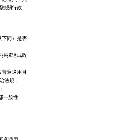
屬機關行政
以下同）是否
並採擇達成政
常普遍適用且
治法規，
：
部一般性
可資適用