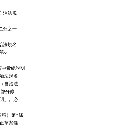
自治法規
二分之一
治法規名
第○
言中彙總說明
治法規名
（自治法
）部分條
明」。必
名稱）第○條
正草案條