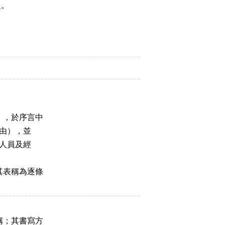
之。
」，於序言中
由），並
人員及經
其表稱為逐條
稱；其書寫方