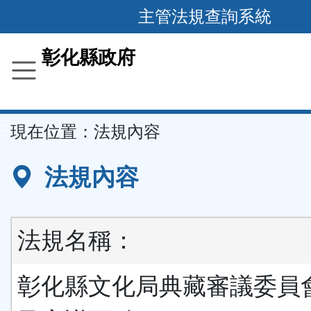
跳
主管法規查詢系統
到
主
彰化縣政府
要
內
容
::
現在位置：
法規內容
區
塊
法規內容
法規名稱：
彰化縣文化局典藏審議委員