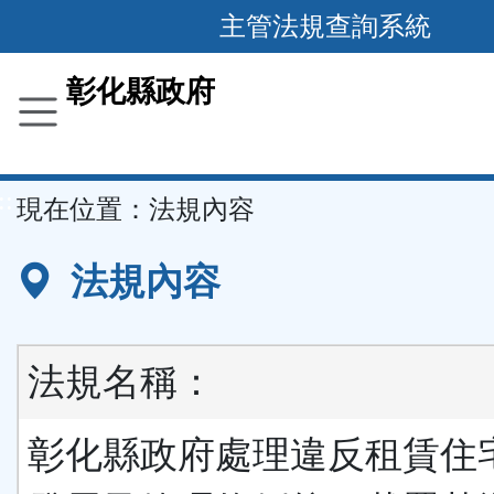
跳
主管法規查詢系統
到
主
彰化縣政府
要
內
容
::
現在位置：
法規內容
區
塊
法規內容
法規名稱：
彰化縣政府處理違反租賃住