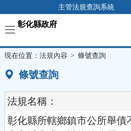
跳
主管法規查詢系統
到
主
彰化縣政府
要
內
容
::
現在位置：
法規內容
條號查詢
區
塊
條號查詢
法規名稱：
彰化縣所轄鄉鎮市公所舉債