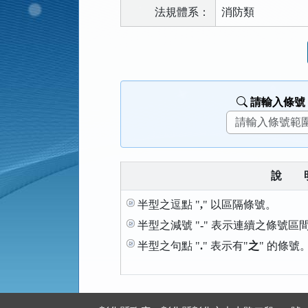
法規體系：
消防類
法
規
功
能
請輸入條號
按
鈕
區
說
半型之逗點 "
,
" 以區隔條號。
半型之減號 "
-
" 表示連續之條號區
半型之句點 "
.
" 表示有"
之
" 的條號