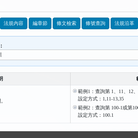
法規內容
編章節
條文檢索
條號查詢
法規沿革
：
明
範例1：查詢第 1、11、12、
設定方式：1,11-13,35
間。
範例2：查詢第 100-1或第1
。
設定方式：100.1