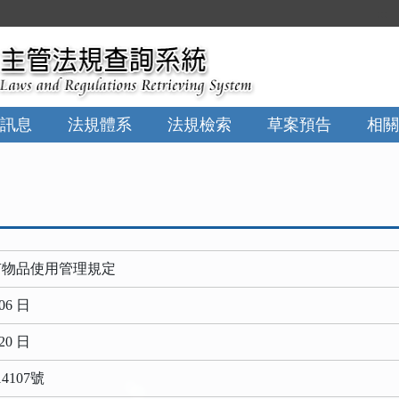
:::
訊息
法規體系
法規檢索
草案預告
相關
有物品使用管理規定
06 日
20 日
4107號