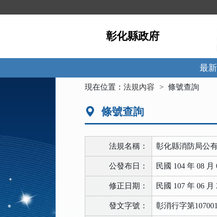
跳
到
主
彰化縣政府
要
內
容
區
最新
塊
:::
現在位置：
法規內容
條號查詢
條號查詢
法規名稱：
彰化縣消防局公
公發布日：
民國 104 年 08 月 
修正日期：
民國 107 年 06 月 
發文字號：
彰消行字第107001