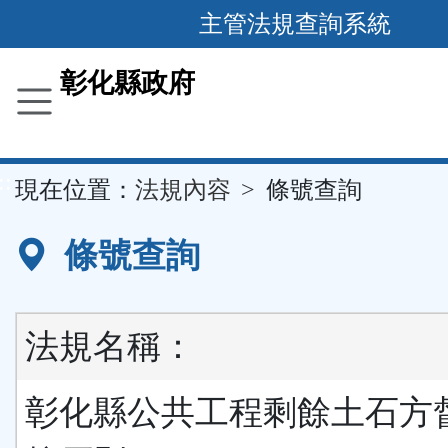
跳
主管法規查詢系統
到
主
彰化縣政府
要
內
容
::
現在位置：
法規內容
條號查詢
區
塊
條號查詢
法規名稱：
彰化縣公共工程剩餘土石方