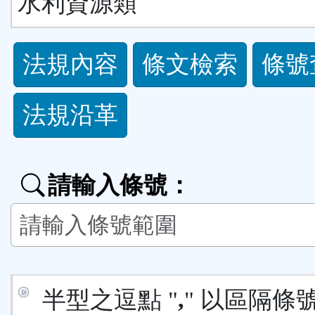
水利資源類
法
法規內容
條文檢索
條號
規
法規沿革
功
能
請輸入條號：
按
鈕
區
半型之逗點 "
,
" 以區隔條