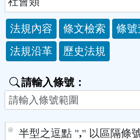
社會類
法
法規內容
條文檢索
條號
規
法規沿革
歷史法規
功
能
請輸入條號：
按
鈕
區
半型之逗點 "
,
" 以區隔條