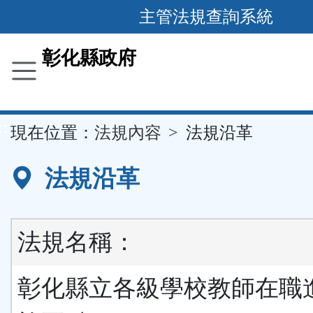
跳
主管法規查詢系統
到
主
彰化縣政府
要
內
容
::
現在位置：
法規內容
法規沿革
區
塊
法規沿革
法規名稱：
彰化縣立各級學校教師在職