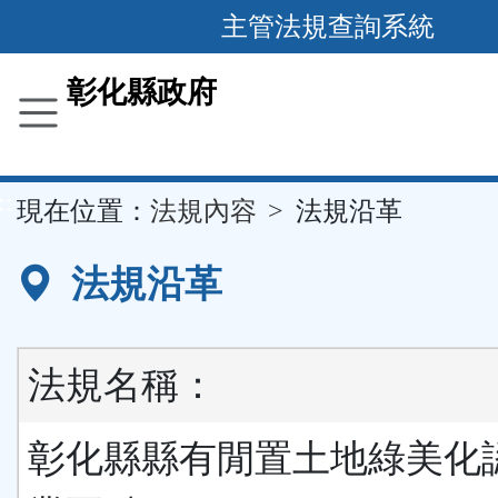
跳
主管法規查詢系統
到
主
彰化縣政府
要
內
容
::
現在位置：
法規內容
法規沿革
區
塊
法規沿革
法規名稱：
彰化縣縣有閒置土地綠美化