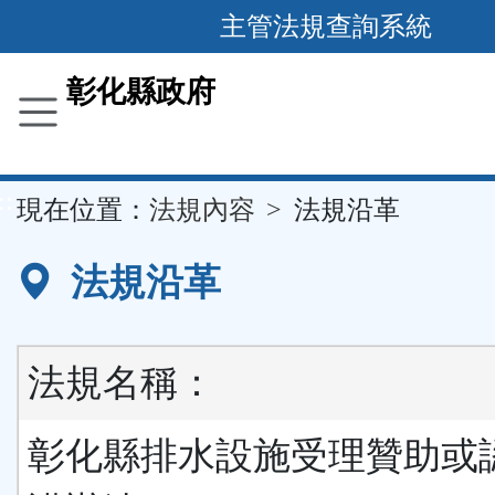
跳
主管法規查詢系統
到
主
彰化縣政府
要
內
容
::
現在位置：
法規內容
法規沿革
區
塊
法規沿革
法規名稱：
彰化縣排水設施受理贊助或