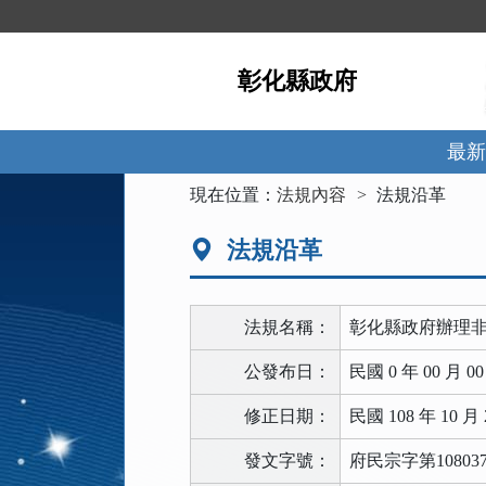
跳
到
主
彰化縣政府
要
內
容
區
最新
塊
:::
現在位置：
法規內容
法規沿革
法規沿革
法規名稱：
彰化縣政府辦理
公發布日：
民國 0 年 00 月 0
修正日期：
民國 108 年 10 月 
發文字號：
府民宗字第108037