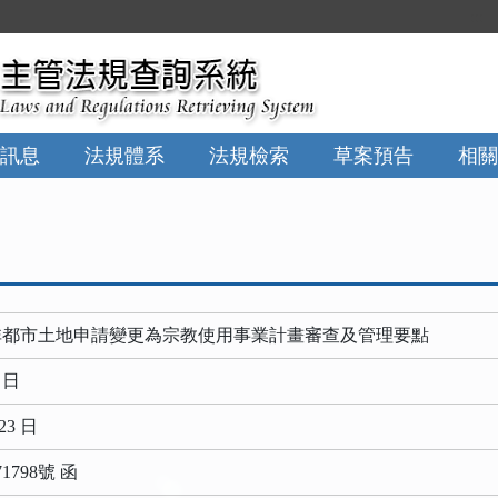
:::
訊息
法規體系
法規檢索
草案預告
相關
非都市土地申請變更為宗教使用事業計畫審查及管理要點
0 日
23 日
1798號 函