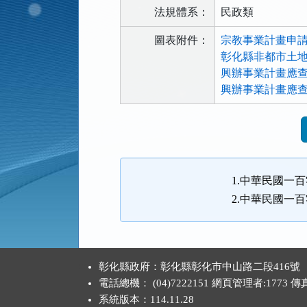
法規體系：
民政類
圖表附件：
宗教事業計畫申請書
彰化縣非都市土地
興辦事業計畫應查
興辦事業計畫應查
法
規
功
能
1.中華民國一
按
2.中華民國一百
鈕
區
:::
彰化縣政府：彰化縣彰化市中山路二段416號
電話總機： (04)7222151 網頁管理者:1773 
系統版本：
114.11.28