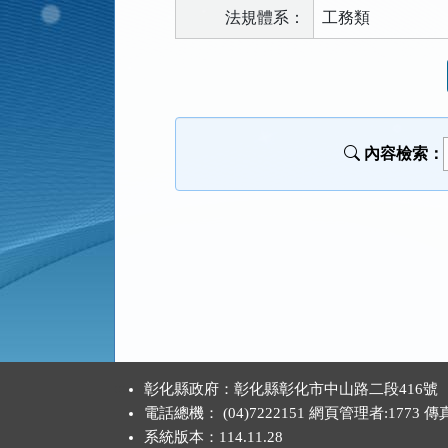
法規體系：
工務類
法
規
功
能
內容檢索：
按
鈕
區
:::
彰化縣政府：彰化縣彰化市中山路二段416號
電話總機： (04)7222151 網頁管理者:1773 
系統版本：
114.11.28