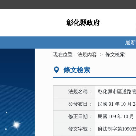
跳
到
主
彰化縣政府
要
內
容
區
最新
塊
:::
現在位置：
法規內容
條文檢索
條文檢索
法規名稱：
彰化縣市區道路
公發布日：
民國 91 年 10 月 2
修正日期：
民國 109 年 10 月 
發文字號：
府法制字第109035