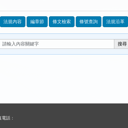
法規內容
編章節
條文檢索
條號查詢
法規沿革
傳真電話：