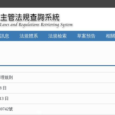
:::
訊息
法規體系
法規檢索
草案預告
相關
管理規則
8 日
13 日
9742號