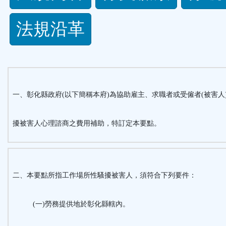
規
法規沿革
功
能
按
一、彰化縣政府
(
以下簡稱本府
)
為協助雇主、求職者或受僱者(被害人
鈕
擾被害人心理諮商之費用補助，特訂定本要點。
區
二、
本要點所指工作場所性騷擾被害人，須符合下列要件：
(一)勞務提供地於彰化縣轄內。