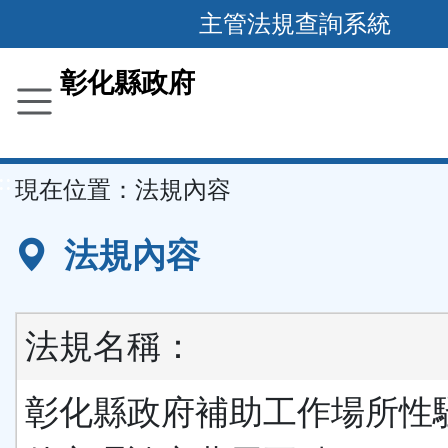
跳
主管法規查詢系統
到
主
彰化縣政府
要
內
容
::
現在位置：
法規內容
區
塊
法規內容
法規名稱：
彰化縣政府補助工作場所性