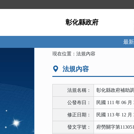
跳
到
主
彰化縣政府
要
內
容
區
最新
塊
:::
現在位置：
法規內容
法規內容
法規名稱：
彰化縣政府補助
公發布日：
民國 111 年 06 月 
修正日期：
民國 113 年 12 月 
發文字號：
府勞關字第113051