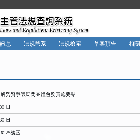
:::
訊息
法規體系
法規檢索
草案預告
相關
調解勞資爭議民間團體會務實施要點
30 日
30 日
6225號函