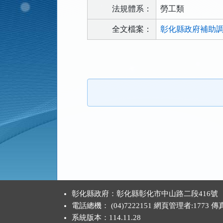
法規體系：
勞工類
全文檔案：
彰化縣政府補助調
法
規
功
能
按
鈕
區
:::
彰化縣政府：彰化縣彰化市中山路二段416號
電話總機： (04)7222151 網頁管理者:1773 
系統版本：
114.11.28