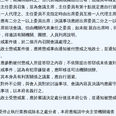
由主任委員召集，並為會議主席，主任委員有第十點規定應自行
員一人代理之。主任委員不克指定時由出席委員互推一人代理主
時應有二分之一以上委員出席；決議事項應經出席委員二分之一
席前項會議。但由機關代表兼任之委員，如未能 親自出席時，
時，得邀請有關機關、團體、人員列席說明。
懲戒案件後，於二個月內召開會議處理之。
地政士懲戒案件後，應將懲戒事由通知被付懲戒之地政士，並通
述。
應參酌被付懲戒人所提答辯之內容；不依限提出答辯或未依邀
懲戒事件，認為有犯罪嫌疑者，應即移送司法機關偵辦。
對其本身具有利害關係之議案，應自行迴避。
議對外不公開，與會人員對於討論事項、會議內容及決議均應嚴
議事項，以本府名義行之。
地政士受懲戒案，應於審議決定處分後送本府公告，並通知被懲
停止執行業務或除名之處分者，本府應報請中央主管機關備查