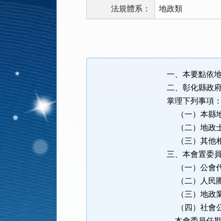
法規體系：
地政類
法
規
功
能
一、本要點依
按
二、彰化縣政
鈕
掌理下列事項
區
（一）本縣地
（二）地政士
（三）其他相
三、本會置委
（一）公會
（二）人民團
（三）地政
（四）社會
本會委員任期