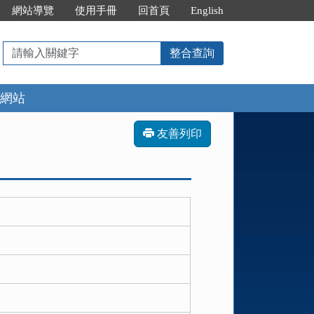
網站導覽
使用手冊
回首頁
English
請
整合查詢
輸
入
網站
關
鍵
字
友善列印