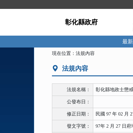
跳
到
主
彰化縣政府
要
內
容
區
最新
塊
:::
現在位置：
法規內容
法規內容
法規名稱：
彰化縣地政士懲
公發布日：
修正日期：
民國 97 年 02 月 2
發文字號：
97年 2 月 27 日