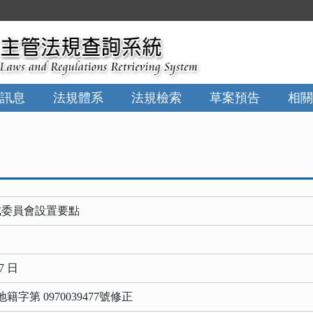
:::
訊息
法規體系
法規檢索
草案預告
相關
戒委員會設置要點
7 日
府地籍字第 0970039477號修正