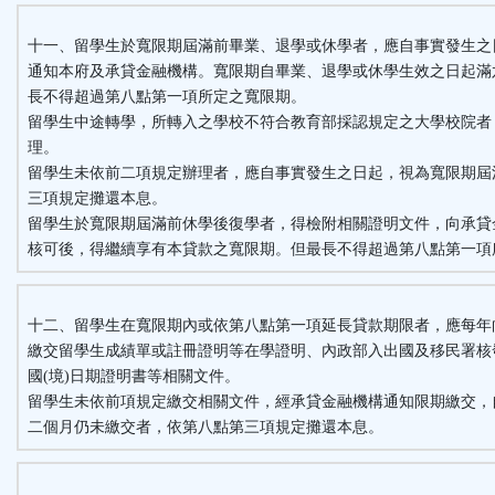
十一、留學生於寬限期屆滿前畢業、退學或休學者，應自事實發生之
通知本府及承貸金融機構。寬限期自畢業、退學或休學生效之日起滿
長不得超過第八點第一項所定之寬限期。
留學生中途轉學，所轉入之學校不符合教育部採認規定之大學校院者
理。
留學生未依前二項規定辦理者，應自事實發生之日起，視為寬限期屆
三項規定攤還本息。
留學生於寬限期屆滿前休學後復學者，得檢附相關證明文件，向承貸
核可後，得繼續享有本貸款之寬限期。但最長不得超過第八點第一項
十二、留學生在寬限期內或依第八點第一項延長貸款期限者，應每年
繳交留學生成績單或註冊證明等在學證明、內政部入出國及移民署核
國(境)日期證明書等相關文件。
留學生未依前項規定繳交相關文件，經承貸金融機構通知限期繳交，
二個月仍未繳交者，依第八點第三項規定攤還本息。