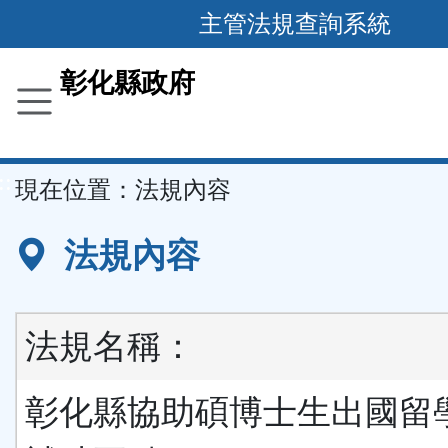
跳
主管法規查詢系統
到
主
彰化縣政府
要
內
容
::
現在位置：
法規內容
區
塊
法規內容
法規名稱：
彰化縣協助碩博士生出國留