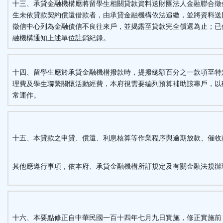
十三、承貸金融機構應將留學生相關貸款資料送財團法人金融聯合徵
生未依貸款契約償還借款者，由承貸金融機構依法追繳，並將資料送
徵信中心列為金融債信不良往來戶，並揭露至貸款完全償還為止；已
融機構通知上述單位註銷紀錄。
十四、留學生應於承貸金融機構撥款時，提撥總額百分之一款項至特
理費及學生聯繫關懷活動經費，本府視需要編列預算補助該專戶，以
常運作。
十五、本貸款之申貸、償還、利息核算等作業程序與逾期放款、催收
其他應遵行事項，依本府、承貸金融機構所訂規定及有關金融法規辦
十六、本要點修正自中華民國一百十四年七月九日實施，修正實施前