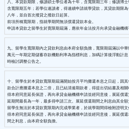
八、本貸款期限，修讀碩士學位者為十年，含寬限期三年；修讀博士
含寬限期五年；若學位連讀者，得連續申請就學貸款，其貸款期限為
八年，並自首次撥貸之撥款日起算。
前項所稱寬限期，指就學期間無須償還貸款本金。
申請本貸款之留學生於寛限期屆滿，應依年金法按月向承貸金融機構
九、留學生寬限期內之貸款利息由本府全額負擔，寬限期屆滿以中華
萬元一年期定期儲蓄存款機動利率為指標利息，加碼計算後浮動計息
時檢討調整公告之。
十、留學生於本貸款寬限期屆滿開始按月平均攤還本息之日起，因其
款合計應攤還本息之二倍，且已結清逾期款者，得提出切結書及相關
得本府同意延長保證，再向承貸金融機構申請並經同意後，展延償還
延期間最長為一年，最多得申請三次。展延償還期間之利息由其全額
留學生無法於本貸款寛限期內完成學業者，於就學期間得檢附證明文
得本府同意延長保證，再向承貸金融機構申請並經同意後，展延償還
間之利息，由本府全額負擔。