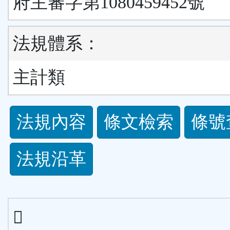
府主審字第1080459452號
法規體系：
主計類
法
法規內容
條文檢索
條號
規
法規沿革
功
能
按