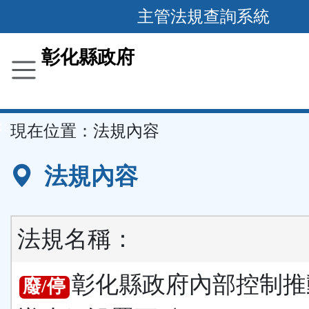
跳
主管法規查詢系統
到
主
彰化縣政府
要
內
容
::
現在位置：
法規內容
區
塊
法規內容
法規名稱：
彰化縣政府內部控制推
廢/停