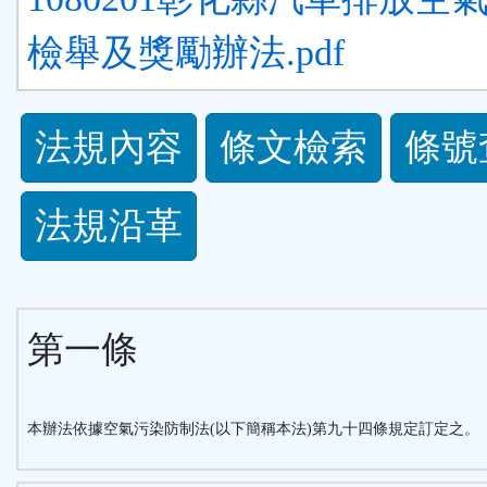
檢舉及獎勵辦法.pdf
法
法規內容
條文檢索
條號
規
法規沿革
功
能
第一條
按
鈕
本辦法依據空氣污染防制法(以下簡稱本法)第九十四條規定訂定之。
區