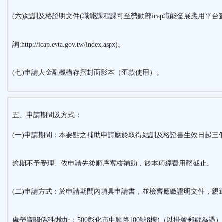
(六)結訓及格證明文件(職能課程課可至勞動部icap職能發展應用平台
詢:http://icap.evta.gov.tw/index.aspx)。
(七)申請人金融機構存摺封面影本（匯款使用）。
五、申請期間及方式：
(一)申請期間：本要點之補助申請應於取得結訓及格證書生效日起三
逾期不予受理。依申請先後順序審核補助，於本項經費用罄截止。
(二)申請方式：於申請期間內填具申請書，並檢齊應繳證明文件，親
處勞資關係科(地址：500彰化市中興路100號8樓)（以掛號郵戳為