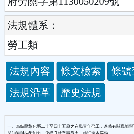
府勞關字第1130050209號
法規體系：
勞工類
法
法規內容
條文檢索
條號
規
法規沿革
歷史法規
功
能
按
一、為鼓勵彰化縣二十至四十五歲之在職青年勞工，進修有關職能學
業知識與技術能力，俾提升就業競爭力，特訂定本要點。