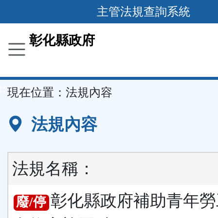
跳
主管法規查詢系統
到
主
彰化縣政府
要
內
容
::
現在位置：
法規內容
區
塊
法規內容
法規名稱：
彰化縣政府補助青年勞
廢/停