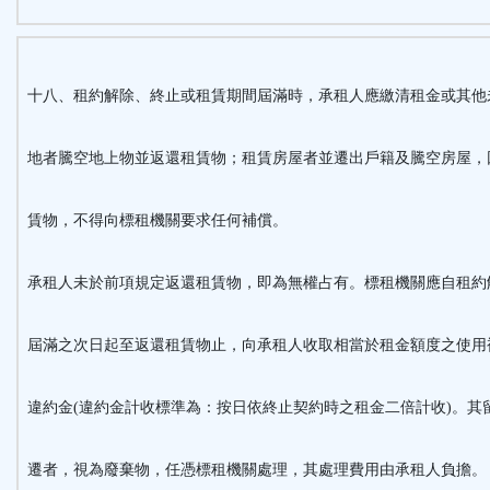
十八、
租約解除、終止或租賃期間屆滿時，承租人應繳清租金或其他
地者騰空地上物並返還租賃物；租賃房屋者並遷出戶籍及騰空房屋，
賃物，不得向標租機關要求任何補償。
承租人未於前項規定返還租賃物，即為無權占有。標租機關應自租約
屆滿之次日起至返還租賃物止，向承租人收取相當於租金額度之使用
違約金(違約金計收標準為：按日依終止契約時之租金二倍計收)。其
遷者，視為廢棄物，任憑標租機關處理，其處理費用由承租人負擔。