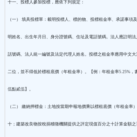
十一、投標人參加投標，應依下列規定：
（一） 填具投標單：載明投標人、標的物、投標租金率、承諾事項
明姓名、出生年月日、身分證號碼、住址及電話號碼。法人應註明法
話號碼、法人統一編號及法定代理人姓名。投標之租金率應用中文大
二位，並不得低於標租底價（年租金率）。【例：年租金率5.25%，
伍點貳伍】。
（二） 繳納押標金：土地按當期申報地價乘以標租底價（年租金率
十；建築改良物按稅捐稽徵機關提供之評定現值百分之十計算金額之