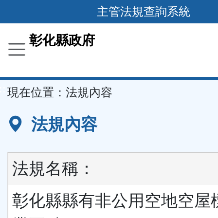
跳
主管法規查詢系統
到
主
彰化縣政府
要
內
容
::
現在位置：
法規內容
區
塊
法規內容
法規名稱：
彰化縣縣有非公用空地空屋