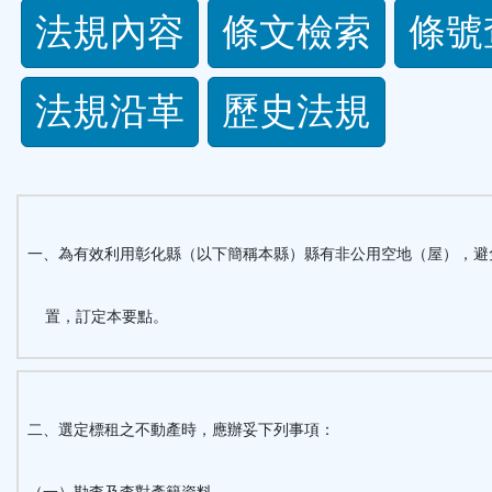
法
法規內容
條文檢索
條號
規
法規沿革
歷史法規
功
能
按
一、為有效利用彰化縣（以下簡稱本縣）縣有非公用空地（屋），避
鈕
置，訂定本要點。
區
二、選定標租之不動產時，應辦妥下列事項：