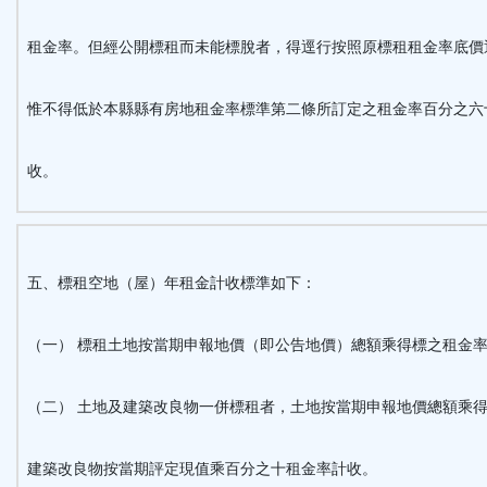
租金率。但經公開標租而未能標脫者，得逕行按照原標租租金率底價
惟不得低於本縣縣有房地租金率標準第二條所訂定之租金率百分之六
收。
五、標租空地（屋）年租金計收標準如下：
（一） 標租土地按當期申報地價（即公告地價）總額乘得標之租金
（二） 土地及建築改良物一併標租者，土地按當期申報地價總額乘
建築改良物按當期評定現值乘百分之十租金率計收。