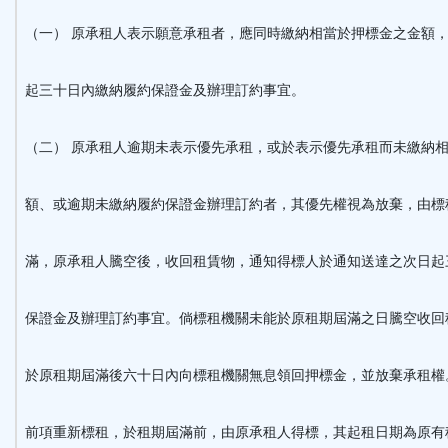
（一） 原承租人表示願意承租者，應同時繳納相當於押標金之金額
起三十日內繳納履約保證金及辦理訂約事宜。
（二） 原承租人逾期未表示優先承租，或於表示優先承租而未繳納
額、或逾期未繳納履約保證金辦理訂約者，其優先權視為放棄，由標
滿，原承租人騰空後，收回租賃物，通知得標人於通知送達之次日起
保證金及辦理訂約事宜。倘標租機關未能於原租期屆滿之日騰空收回
於原租期屆滿後六十日內向標租機關無息領回押標金，並放棄承租權
前項重新標租，於租期屆滿前，由原承租人得標，其起租日期為原有