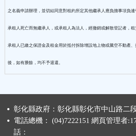
之名義申請辦理，並切結同意對租約所定其他繼承人應負擔事項負連
承租人死亡而無繼承人，或承租人為法人，經撤銷或解散登記者，租
承租人已繳之保證金及租金用於抵付拆除增設地上物或騰空不動產、
後，如有賸餘，均不予退還。
:
彰化縣政府：彰化縣彰化市中山路二段4
電話總機： (04)7222151 網頁管理者:1
話：