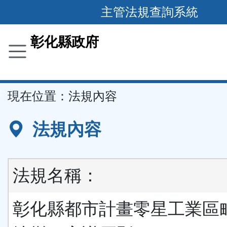
跳
主管法規查詢系統
到
主
彰化縣政府
要
內
容
::
現在位置：
法規內容
區
塊
法規內容
法規名稱：
彰化縣都市計畫零星工業區