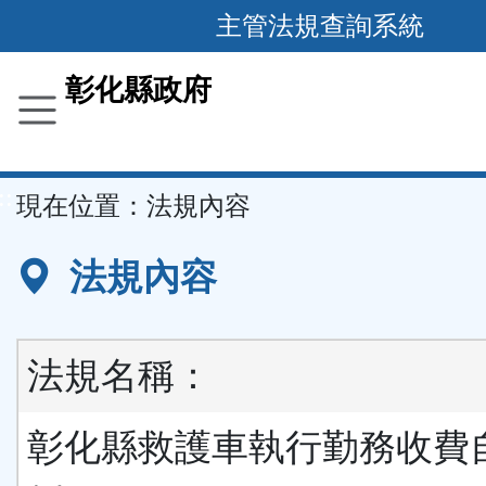
跳
主管法規查詢系統
到
主
彰化縣政府
要
內
容
::
現在位置：
法規內容
區
塊
法規內容
法規名稱：
彰化縣救護車執行勤務收費