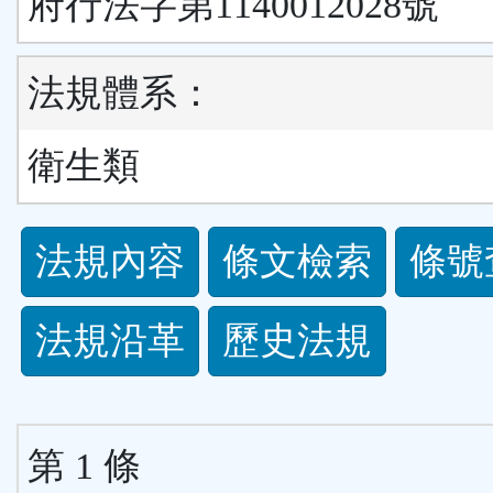
府行法字第1140012028號
法規體系：
衛生類
法
法規內容
條文檢索
條號
規
法規沿革
歷史法規
功
能
第 1 條
按