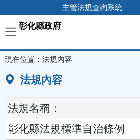
跳
主管法規查詢系統
到
主
彰化縣政府
要
內
容
::
現在位置：
法規內容
區
塊
法規內容
法規名稱：
彰化縣法規標準自治條例