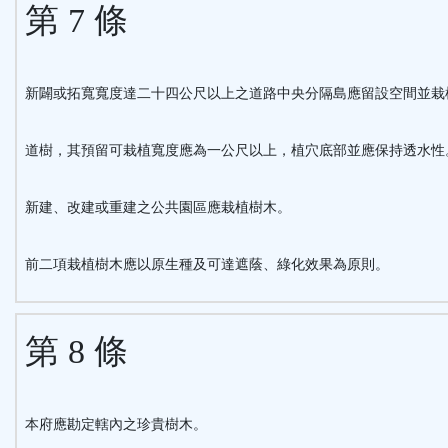
第 7 條
新闢或拓寬寬度達二十四公尺以上之道路中央分隔島應留設空間並栽
道樹，其預留可栽植寬度應為一公尺以上，植穴底部並應保持透水性
新建、改建或重建之公共園區應栽植樹木。
前二項栽植樹木應以原生種及可達遮蔭、綠化效果為原則。
第 8 條
本府應勘定轄內之珍貴樹木。