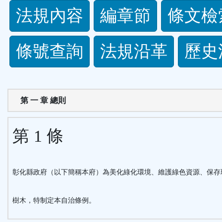
法
法規內容
編章節
條文檢
規
條號查詢
法規沿革
歷史
功
能
第 一 章 總則
按
鈕
第 1 條
區
彰化縣政府（以下簡稱本府）為美化綠化環境、維護綠色資源、保存
樹木，特制定本自治條例。