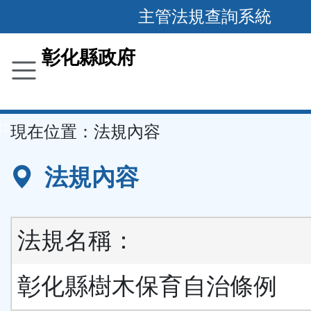
跳
主管法規查詢系統
到
主
彰化縣政府
要
內
容
::
現在位置：
法規內容
區
塊
法規內容
法規名稱：
彰化縣樹木保育自治條例