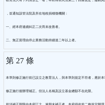
教育法人有下列情形之一者，本府得依民法第三十四條規定，撤銷其
，並通知該管法院及所在地稅捐稽徵機關：
一、經本府連續糾正二次而未改善者。
二、無正當理由停止業務活動持續達二年以上者。
第 27 條
本準則修正施行前已設立之教育法人，與本準則規定不符者，應於本
修正施行後辦理補正。但法人名稱及設立基金總額不在此限。
前項補正期限由本府訂之，逾期未補正者，本府得依前二條規定辦理