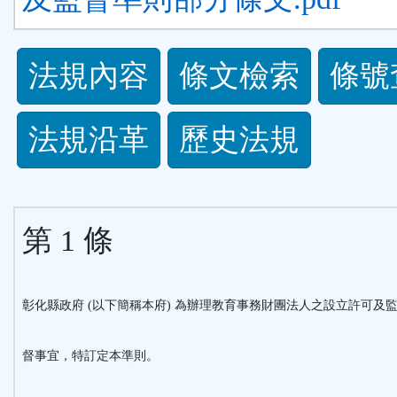
法
法規內容
條文檢索
條號
規
法規沿革
歷史法規
功
能
第 1 條
按
鈕
彰化縣政府 (以下簡稱本府) 為辦理教育事務財團法人之設立許可及
區
督事宜，特訂定本準則。