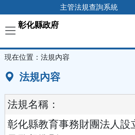
跳
主管法規查詢系統
到
主
彰化縣政府
要
內
容
::
現在位置：
法規內容
區
塊
法規內容
法規名稱：
彰化縣教育事務財團法人設