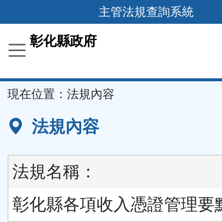
跳
主管法規查詢系統
到
主
彰化縣政府
要
內
容
::
現在位置：
法規內容
區
塊
法規內容
法規名稱：
彰化縣各項收入憑證管理要