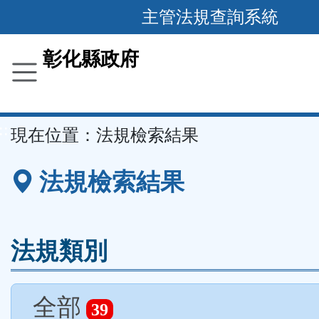
跳
主管法規查詢系統
到
主
彰化縣政府
要
內
容
::
現在位置：
法規檢索結果
區
塊
法規檢索結果
法規類別
全部
39